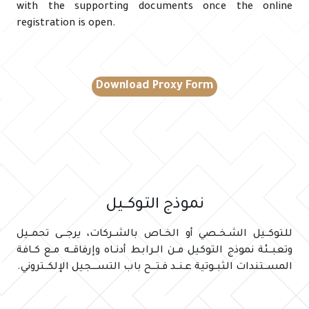
with the supporting documents once the online
registration is open.
Download Proxy Form
نموذج التـوكـــيل
للتوكــيل الشـخــصي أو الخــاص بالشــركات، يرجـــى تحمــيل
وتعبــئة نموذج التوكيل مــن الــرابط أدنــاه وإرفاقــه مــع كــافة
المســتندات الثبــوتية عـنــد فـتـــح باب التســــجيل الإلكــتروني.